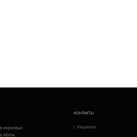
КОНТАКТЫ
г. Кишинев
а зерновых
а яблок