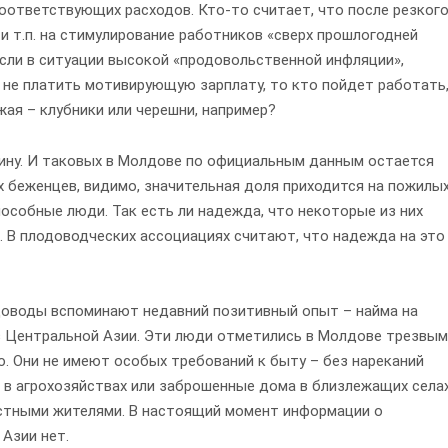
оответствующих расходов. Кто-то считает, что после резког
и т.п. на стимулирование работников «сверх прошлогодней
если в ситуации высокой «продовольственной инфляции»,
 не платить мотивирующую зарплату, то кто пойдет работать
жая – клубники или черешни, например?
бину. И таковых в Молдове по официальным данным остается
их беженцев, видимо, значительная доля приходится на пожилы
пособные люди. Так есть ли надежда, что некоторые из них
. В плодоводческих ассоциациях считают, что надежда на это
доводы вспоминают недавний позитивный опыт – найма на
 Центральной Азии. Эти люди отметились в Молдове трезвым
. Они не имеют особых требований к быту – без нареканий
в агрохозяйствах или заброшенные дома в близлежащих селах
стными жителями. В настоящий момент информации о
Азии нет.